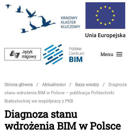
Skip to main content
Język
Menu
migowy
Strona główna
Aktualności
Baza wiedzy
Diagnoza
stanu wdrożenia BIM w Polsce – publikacja Politechniki
Białostockiej we współpracy z PKB
Diagnoza stanu
wdrożenia BIM w Polsce