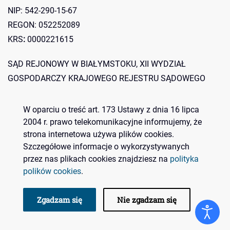
NIP: 542-290-15-67
REGON: 052252089
KRS
:
0000221615
SĄD REJONOWY W BIAŁYMSTOKU, XII WYDZIAŁ
GOSPODARCZY KRAJOWEGO REJESTRU SĄDOWEGO
Konto bankowe:
W oparciu o treść art. 173 Ustawy z dnia 16 lipca
2004 r. prawo telekomunikacyjne informujemy, że
Bank Spółdzielczy O/d w Zaściankach 07 8060 0004 0842
strona internetowa używa plików cookies.
Szczegółowe informacje o wykorzystywanych
5276 2000 0010
przez nas plikach cookies znajdziesz na
polityka
polików cookies
.
© 2023 Polskie Centrum BIM. Wszelkie prawa zastrzeżone.
Realizacja
it44.pl
Zgadzam się
Nie zgadzam się