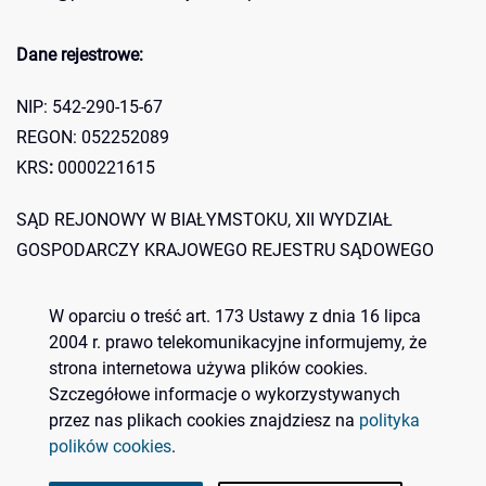
Dane rejestrowe:
NIP: 542-290-15-67
REGON: 052252089
KRS
:
0000221615
SĄD REJONOWY W BIAŁYMSTOKU, XII WYDZIAŁ
GOSPODARCZY KRAJOWEGO REJESTRU SĄDOWEGO
Konto bankowe:
W oparciu o treść art. 173 Ustawy z dnia 16 lipca
2004 r. prawo telekomunikacyjne informujemy, że
Bank Spółdzielczy O/d w Zaściankach 07 8060 0004 0842
strona internetowa używa plików cookies.
Szczegółowe informacje o wykorzystywanych
5276 2000 0010
przez nas plikach cookies znajdziesz na
polityka
polików cookies
.
© 2023 Polskie Centrum BIM. Wszelkie prawa zastrzeżone.