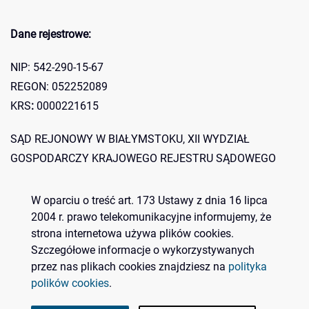
Dane rejestrowe:
NIP: 542-290-15-67
REGON: 052252089
KRS
:
0000221615
SĄD REJONOWY W BIAŁYMSTOKU, XII WYDZIAŁ
GOSPODARCZY KRAJOWEGO REJESTRU SĄDOWEGO
Konto bankowe:
W oparciu o treść art. 173 Ustawy z dnia 16 lipca
2004 r. prawo telekomunikacyjne informujemy, że
Bank Spółdzielczy O/d w Zaściankach 07 8060 0004 0842
strona internetowa używa plików cookies.
Szczegółowe informacje o wykorzystywanych
5276 2000 0010
przez nas plikach cookies znajdziesz na
polityka
polików cookies
.
© 2023 Polskie Centrum BIM. Wszelkie prawa zastrzeżone.