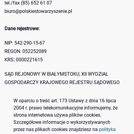
tel./fax (85) 652 61 07
biuro@polskiestowarzyszenie.pl
Dane rejestrowe:
NIP: 542-290-15-67
REGON: 052252089
KRS
:
0000221615
SĄD REJONOWY W BIAŁYMSTOKU, XII WYDZIAŁ
GOSPODARCZY KRAJOWEGO REJESTRU SĄDOWEGO
Konto bankowe:
W oparciu o treść art. 173 Ustawy z dnia 16 lipca
2004 r. prawo telekomunikacyjne informujemy, że
Bank Spółdzielczy O/d w Zaściankach 07 8060 0004 0842
strona internetowa używa plików cookies.
Szczegółowe informacje o wykorzystywanych
5276 2000 0010
przez nas plikach cookies znajdziesz na
polityka