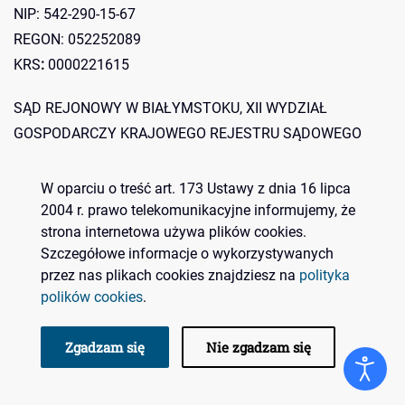
NIP: 542-290-15-67
REGON: 052252089
KRS
:
0000221615
SĄD REJONOWY W BIAŁYMSTOKU, XII WYDZIAŁ
GOSPODARCZY KRAJOWEGO REJESTRU SĄDOWEGO
Konto bankowe:
W oparciu o treść art. 173 Ustawy z dnia 16 lipca
2004 r. prawo telekomunikacyjne informujemy, że
Bank Spółdzielczy O/d w Zaściankach 07 8060 0004 0842
strona internetowa używa plików cookies.
Szczegółowe informacje o wykorzystywanych
5276 2000 0010
przez nas plikach cookies znajdziesz na
polityka
polików cookies
.
© 2023 Polskie Centrum BIM. Wszelkie prawa zastrzeżone.
Realizacja
it44.pl
Zgadzam się
Nie zgadzam się