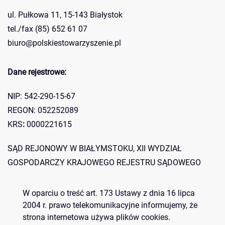
ul. Pułkowa 11, 15-143 Białystok
tel./fax (85) 652 61 07
biuro@polskiestowarzyszenie.pl
Dane rejestrowe:
NIP: 542-290-15-67
REGON: 052252089
KRS
:
0000221615
SĄD REJONOWY W BIAŁYMSTOKU, XII WYDZIAŁ
GOSPODARCZY KRAJOWEGO REJESTRU SĄDOWEGO
Konto bankowe:
W oparciu o treść art. 173 Ustawy z dnia 16 lipca
2004 r. prawo telekomunikacyjne informujemy, że
Bank Spółdzielczy O/d w Zaściankach 07 8060 0004 0842
strona internetowa używa plików cookies.